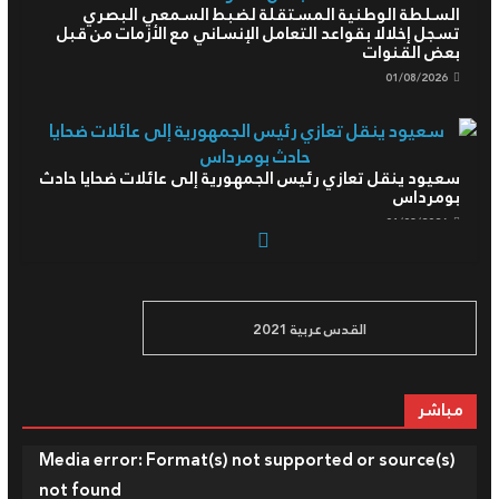
بعض القنوات
01/08/2026
سعيود ينقل تعازي رئيس الجمهورية إلى عائلات ضحايا حادث
بومرداس
01/08/2026
رئيس الجمهورية يعزي في وفاة عبد الحق بن بولعيد, عضو
مجلس الأمة ونجل الشهيد الرمز مصطفى بن بولعيد
القدس عربية 2021
01/08/2026
مباشر
رئيس الجمهورية يترأس مراسم الاحتفال باليوم الوطني
للجيش الوطني الشعبي
مشغل
Media error: Format(s) not supported or source(s)
04/08/2026
الفيديو
not found