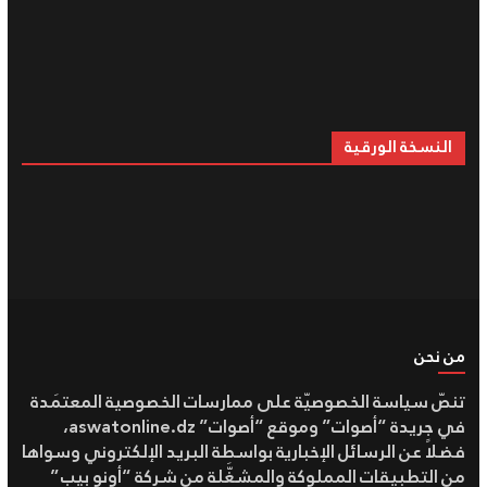
النسخة الورقية
من نحن
تنصّ سياسة الخصوصيّة على ممارسات الخصوصية المعتمَدة
في جريدة “أصوات” وموقع “أصوات” aswatonline.dz،
فضلاً عن الرسائل الإخبارية بواسطة البريد الإلكتروني وسواها
من التطبيقات المملوكة والمشغَّلة من شركة “أونو بيب”