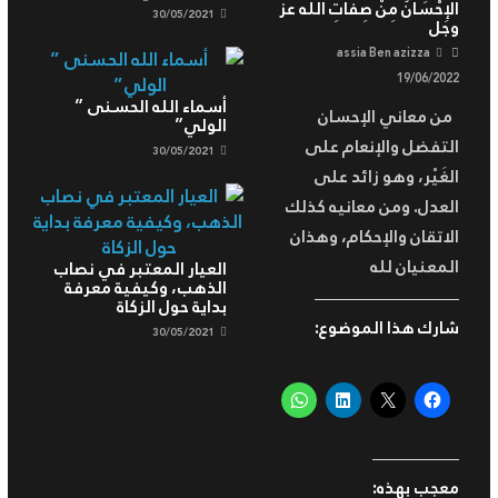
الإِحْسَانُ مِنْ صِفاتِ الله عز
30/05/2021
وجل
assia Ben azizza
19/06/2022
أسماء الله الحسنى ”
من معاني الإحسان
الولي”
التفضل والإنعام على
30/05/2021
الغَيْر، وهو زائد على
العدل. ومن معانيه كذلك
الاتقان والإحكام، وهذان
المعنيان لله
العيار المعتبر في نصاب
الذهب، وكيفية معرفة
بداية حول الزكاة
شارك هذا الموضوع:
30/05/2021
معجب بهذه: