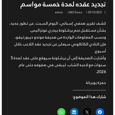
تجديد عقده لمدة خمسة مواسم
الوطني الشعبي
السلطة الوطنية المستقلة لضبط
admin
442 Views
09/10/2021
السمعي البصري تسجل إخلالا
بقواعد التعامل الإنساني مع
كشف تقرير صحفي إسباني، اليوم السبت، عن تطور جديد،
الأزمات من قبل بعض القنوات
بشأن مستقبل نجم برشلونة بيدري غونزاليس.
سعيود ينقل تعازي رئيس
وحسب المعلومات الواردة من صحيفة موندو ديبورتيفو،
الجمهورية إلى عائلات ضحايا حادث
فإن النادي الكاتالوني سيعلن عن تجديد عقد اللاعب خلال
بومرداس
أسبوع.
وأشارت الصحيفة إلى أن برشلونة سيوقع على عقد لمدة 5
سنوات مع لاعبه الشاب، ليبقى في صفوفه حتى عام
2026.
حمزة بوبركة
شارك هذا الموضوع: