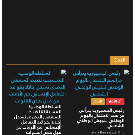
الحدث
آخر الأخبار
الحدث
السلطة الوطنية
رئيس الجمهورية يترأس
المستقلة لضبط
مراسم الاحتفال باليوم
السمعي البصري تسجل
الوطني للجيش الوطني
إخلالا بقواعد التعامل
الشعبي
الإنساني مع الأزمات من
قبل بعض القنوات
assia Ben azizza