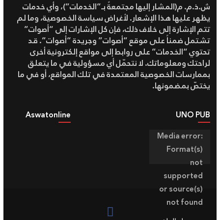
ش.ذ.م. م(المشار إليها مجتمعةً بـ”الخدمات”)، وأي خدمات
يظهر عليها هذا الإشعار. لأغراض سياسة الخصوصية، وما لم
تتم الإشارة إلى خلاف ذلك، فإن كل الإشارات إلى “أصوات”
تشتمل ضمناً على موقع “أصوات” وجريدة “أصوات”. قد
تحتوي “الخدمات” على روابط إلى مواقع إلكترونية أخرى
لراحتك ومعلوماتك. لا نتحمّل أي مسؤولية في ما يتعلق
بممارسات الخصوصية المعتمدة في تلك المواقع، أو في ما
يختصّ بمضمونها.
Aswatonline
UNO PUB
مشغل
Media error:
الفيديو
Format(s)
not
supported
or source(s)
not found