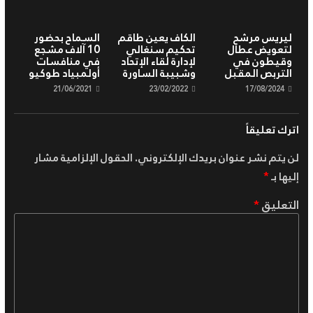
ليريس مرشح
الكاف يعين طاقم
السماح بحضور
لتعويض عطال
تحكيم سنغالي
10 آلاف مشجع
وقيطون في
لإدارة لقاء الإتحاد
في منافسات
التربص المقبل
وشبيبة الساورة
أولمبياد طوكيو
21/06/2021
23/02/2022
17/08/2024
اترك تعليقاً
لن يتم نشر عنوان بريدك الإلكتروني.
الحقول الإلزامية مشار
إليها بـ
*
التعليق
*