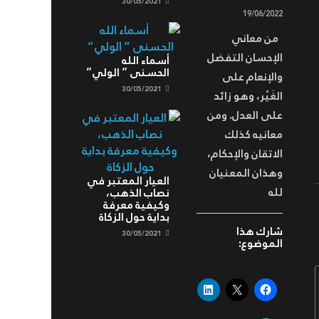
30/05/2021
19/06/2022
من معاني
الإحسان التفضل
أسماء الله
الحسنى ” الولي”
والإنعام على
30/05/2021
الغَيْر، وهو زائد
على العدل. ومن
معانيه كذلك
الاتقان والإحكام،
وهذان المعنيان
العيار المعتبر في
لله
نصاب الذهب،
وكيفية معرفة
بداية حول الزكاة
شارك هذا
30/05/2021
الموضوع: