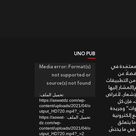
UNO PUB
مشغل
معتمَدة في
Media error: Format(s)
الفيديو
صوات” وموقع “أصوات” aswatonline.dz، فضلاً عن
not supported or
 من التطبيقات
source(s) not found
المشار إليها
إشعار. لأغراض
تحميل الملف:
، فإن كل
https://aswatdz.com/wp-
content/uploads/2021/04/o
وات” وجريدة
utput_HD720.mp4?_=2
 إلكترونية
تحميل الملف: https://aswat-
ما يتعلق
dz.com/wp-
في ما يختصّ
content/uploads/2021/04/o
utput_HD720.mp4?_=2