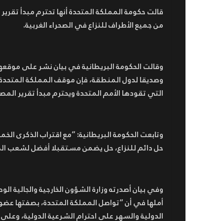
رئيس الجمهورية يترأس مراسم
قالت حكومة المملكة المتحدة أنها تحترم مبدأ تقري
الاحتفال باليوم الوطني للجيش
من جميع الأطراف للنزاع في الصحراء الغربية.
الوطني الشعبي
السلطة الوطنية المستقلة لضبط
السمعي البصري تسجل إخلالا
بقواعد التعامل الإنساني مع
وقالت الحكومة البريطانية في بيان نشر على موقعها
الأزمات من قبل بعض القنوات
وصديقا لدول المنطقة، فإن موقف المملكة المتحدة ا
التي تقودها الأمم المتحدة ويحترم مبدأ تقرير المصي
وتابعت الحكومة البريطانية: “مع اقتراب الذكرى الخ
حل دائم للنزاع، حل يضمن مستقبلا أفضل لشعب الصح
وفي بيان أصدرته وزارة الشؤون الخارجية والجالية الوط
أملها في أن “تواصل المملكة المتحدة، بصفتها عضو
الدولية والسهر على احترام الشرعية الدولية، وعلى