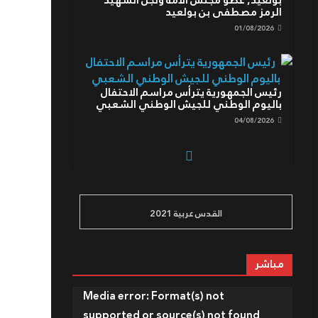
بولعيد, عضو مجلس الأمة ونجل الشهيد
الرمز مصطفى بن بولعيد
01/08/2026
رئيس الجمهورية يترأس مراسم الاحتفال
باليوم الوطني للجيش الوطني الشعبي
04/08/2026
القدس عربية 2021
السلطة الوطنية المستقلة لضبط
السمعي البصري تسجل إخلالا بقواعد
التعامل الإنساني مع الأزمات من قبل بعض
القنوات
مباشر
01/08/2026
مشغل
Media error: Format(s) not
الفيديو
supported or source(s) not found