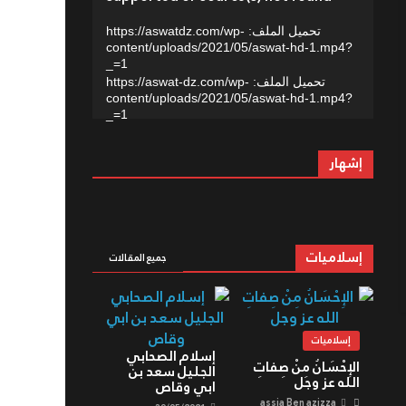
سعيود ينقل تعازي رئيس الجمهورية إلى
عائلات ضحايا حادث بومرداس
تحميل الملف: https://aswatdz.com/wp-
content/uploads/2021/05/aswat-hd-1.mp4?
01/08/2026
_=1
تحميل الملف: https://aswat-dz.com/wp-
content/uploads/2021/05/aswat-hd-1.mp4?
_=1
إشهار
إسلاميات
جميع المقالات
إسلاميات
إسلام الصحابي
الإِحْسَانُ مِنْ صِفاتِ
الجليل سعد بن
الله عز وجل
ابي وقاص
assia Ben azizza