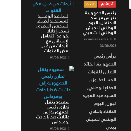
آخر الأخبار
الحدث
رئيس الجمهورية
السلطة الوطنية
يترأس مراسم
المستقلة لضبط
الاحتفال باليوم
السمعي البصري
الوطني للجيش
تسجل إخلالا
الوطني الشعبي
بقواعد التعامل
assia Ben azizza
الإنساني مع
الأزمات من قبل
04/08/2026
بعض القنوات
ترأس رئيس
01/08/2026
الجمهورية, القائد
الأعلى للقوات
المسلحة, وزير
الدفاع الوطني,
السيد عبد المجيد
سعيود ينقل
تبون, اليوم
تعازي رئيس
الثلاثاء بالنادي
الجمهورية إلى
عائلات ضحايا حادث
الوطني للجيش
بومرداس
ببني
01/08/2026