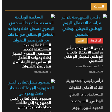
الحدث
آخر الأخبار
الحدث
السلطة الوطنية
رئيس الجمهورية يترأس
المستقلة لضبط
مراسم الاحتفال باليوم
السمعي البصري تسجل
الوطني للجيش الوطني
إخلالا بقواعد التعامل
الشعبي
الإنساني مع الأزمات من
قبل بعض القنوات
assia Ben azizza
01/08/2026
04/08/2026
ترأس رئيس الجمهورية,
القائد الأعلى للقوات
المسلحة, وزير الدفاع
سعيود ينقل تعازي رئيس
الوطني, السيد عبد
الجمهورية إلى عائلات
ضحايا حادث بومرداس
المجيد تبون, اليوم