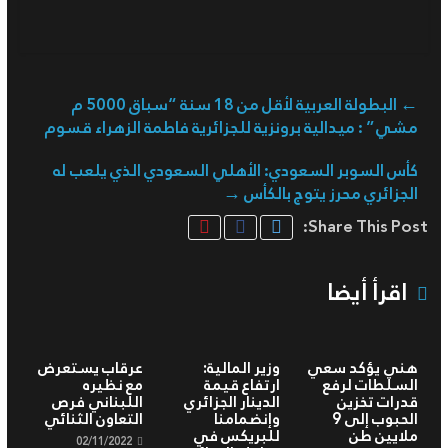
←
البطولة العربية لأقل من 18 سنة “سباق 5000 م
مشي” : ميدالية برونزية للجزائرية فاطمة الزهراء قسوم
كأس السوبر السعودي: الأهلي السعودي الذي يلعب له
الجزائري محرز يتوج بالكأس
→
Share This Post:
اقرأ أيضا
هني يؤكد سعي
وزير المالية:
عرقاب يستعرض
السلطات لرفع
ارتفاع قيمة
مع نظيره
قدرات تخزين
الدينار الجزائري
اللبناني فرص
الحبوب إلى 9
وإنضمامنا
التعاون الثنائي
ملايين طن
للبريكس في
02/11/2022