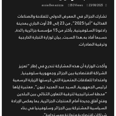
رئيس الجمهورية يعزي في وفاة
assia Ben azizza
353 Views
23/08/2025
عبد الحق بن بولعيد, عضو مجلس
الأمة ونجل الشهيد الرمز مصطفى
تشارك الجزائر في المعرض الدولي للفلاحة والصناعات
بن بولعيد
الغذائية “أغرا 2025”, من 23 إلى 28 أوت الجاري بمدينة
رئيس الجمهورية يعلن عن حداد
رادغونا السلوفينية, بأكثر من 15 مؤسسة جزائرية رائدة,
وطني لمدة 3 أيام
حسبما أفاد به,هذا السبت, بيان لوزارة التجارة الخارجية
وترقية الصادرات.
وأكدت الوزارة أن هذه المشاركة تندرج في إطار “تعزيز
الشراكة الاقتصادية بين الجزائر وجمهورية سلوفينيا,
وامتدادا للعلاقات المتميزة التي كرستها الزيارة الرسمية
لرئيس الجمهورية, السيد عبد المجيد تبون”, معتبرة إياها
“محطة استراتيجية لترقية التعاون الثنائي بين البلدين
وفتح آفاق جديدة أمام المنتجات الجزائرية, بما يعكس الإرادة
السياسية المشتركة بين الجزائر وسلوفينيا في بناء
شراكات اقتصادية متوازنة ومستدامة”.