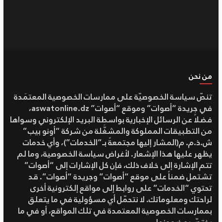
من نحن
تنصّ سياسة الخصوصيّة على ممارسات الخصوصية المعتمَدة
في جريدة “أصوات” وموقع “أصوات” aswatonline.dz،
فضلاً عن الرسائل الإخبارية بواسطة البريد الإلكتروني وسواها
من التطبيقات المملوكة والمشغَّلة من شركة “أونو بيب”
ش.ذ.م. م(المشار إليها مجتمعةً بـ”الخدمات”)، وأي خدمات
يظهر عليها هذا الإشعار. لأغراض سياسة الخصوصية، وما لم
تتم الإشارة إلى خلاف ذلك، فإن كل الإشارات إلى “أصوات”
تشتمل ضمناً على موقع “أصوات” وجريدة “أصوات”. قد
تحتوي “الخدمات” على روابط إلى مواقع إلكترونية أخرى
لراحتك ومعلوماتك. لا نتحمّل أي مسؤولية في ما يتعلق
بممارسات الخصوصية المعتمدة في تلك المواقع، أو في ما