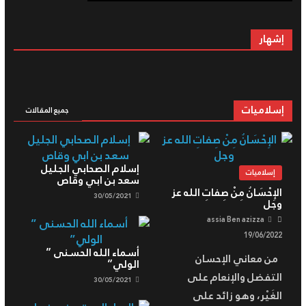
إشهار
إسلاميات
جميع المقالات
إسلام الصحابي الجليل
إسلاميات
سعد بن ابي وقاص
الإِحْسَانُ مِنْ صِفاتِ الله عز
30/05/2021
وجل
assia Ben azizza
19/06/2022
أسماء الله الحسنى ”
من معاني الإحسان
الولي”
التفضل والإنعام على
30/05/2021
الغَيْر، وهو زائد على