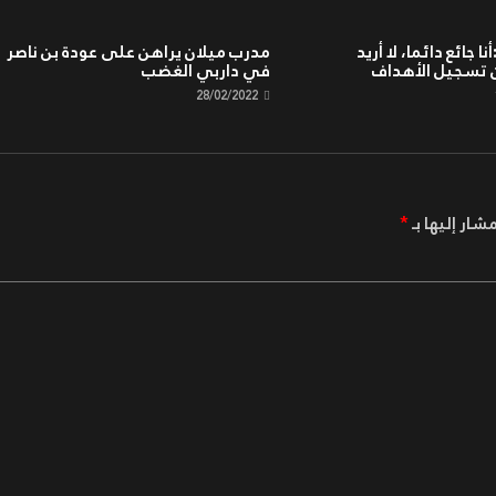
ا جائع دائما، لا أريد
مدرب ميلان يراهن على عودة بن ناصر
 تسجيل الأهداف
في داربي الغضب
28/02/2022
شار إليها بـ
*