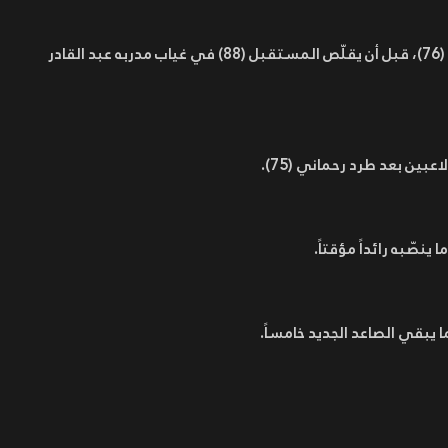
وجاء فوز الأولمبيك عبر “شلفاوي” (21) و”بوكاروم” (76)، قبل أن يقلّص المستقبل (88) في غياب مدربه عبد القادر
بين بعد طرد رحماني (75).