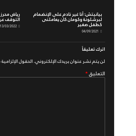
بيانيتش: أنا غير نادم على الإنضمام
رياض محرز:أن
لبرشلونة وكومان كان يعاملنى
التوقف عن
كطفل صغير
13/03/2022
04/09/2021
اترك تعليقاً
لن يتم نشر عنوان بريدك الإلكتروني.
الحقول الإلزامية م
التعليق
*