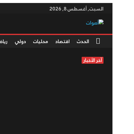
Skip
السبت, أغسطس 8, 2026
to
content
أصوات
موقع
الحدث
اقتصاد
محليات
دولي
رياض
إخباري
آخر الأخبار