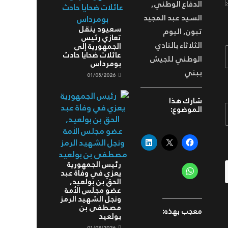
الدفاع الوطني,
السيد عبد المجيد
سعيود ينقل
تبون, اليوم
تعازي رئيس
الثلاثاء بالنادي
الجمهورية إلى
عائلات ضحايا حادث
الوطني للجيش
بومرداس
ببني
01/08/2026
شارك هذا
الموضوع:
رئيس الجمهورية
يعزي في وفاة عبد
الحق بن بولعيد,
عضو مجلس الأمة
ونجل الشهيد الرمز
مصطفى بن
معجب بهذه:
بولعيد