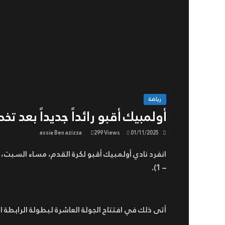
رياضة
أولمبيك أقبو رائداً جديداً بعد 
assia Ben azizza
299 Views
01/11/2025
– 1).
أتى ذلك في افتتاح الجولة العاشرة لبطولة الرابطة ا