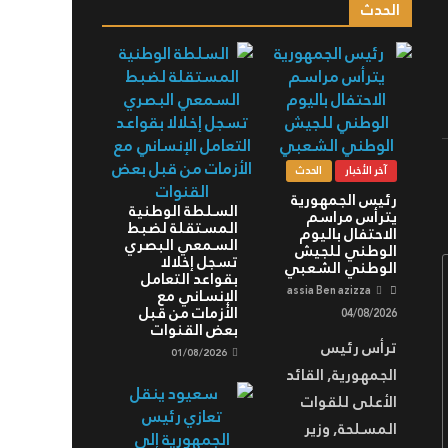
الحدث
آخر الأخبار
الحدث
رئيس الجمهورية
السلطة الوطنية
يترأس مراسم
المستقلة لضبط
الاحتفال باليوم
السمعي البصري
الوطني للجيش
تسجل إخلالا
الوطني الشعبي
بقواعد التعامل
assia Ben azizza
الإنساني مع
الأزمات من قبل
04/08/2026
بعض القنوات
ترأس رئيس
01/08/2026
الجمهورية, القائد
الأعلى للقوات
المسلحة, وزير