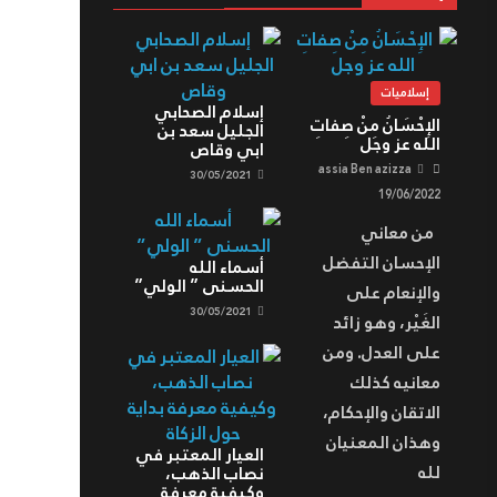
إسلاميات
إسلام الصحابي
الإِحْسَانُ مِنْ صِفاتِ
الجليل سعد بن
الله عز وجل
ابي وقاص
assia Ben azizza
30/05/2021
19/06/2022
من معاني
الإحسان التفضل
أسماء الله
الحسنى ” الولي”
والإنعام على
30/05/2021
الغَيْر، وهو زائد
على العدل. ومن
معانيه كذلك
الاتقان والإحكام،
وهذان المعنيان
العيار المعتبر في
لله
نصاب الذهب،
وكيفية معرفة