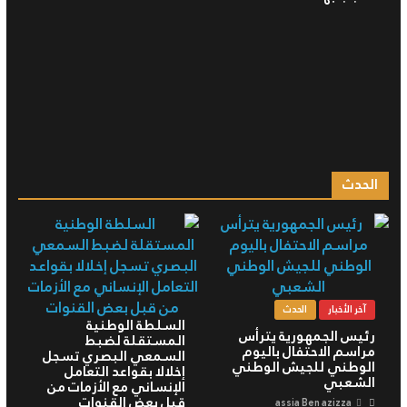
الحدث
آخر الأخبار
الحدث
السلطة الوطنية
رئيس الجمهورية يترأس
المستقلة لضبط
مراسم الاحتفال باليوم
السمعي البصري تسجل
الوطني للجيش الوطني
إخلالا بقواعد التعامل
الشعبي
الإنساني مع الأزمات من
قبل بعض القنوات
assia Ben azizza