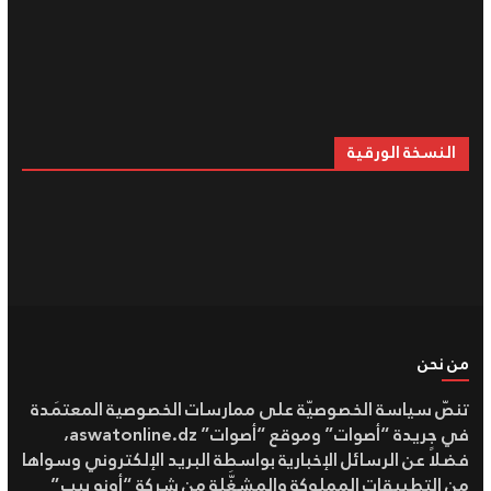
النسخة الورقية
من نحن
تنصّ سياسة الخصوصيّة على ممارسات الخصوصية المعتمَدة
في جريدة “أصوات” وموقع “أصوات” aswatonline.dz،
فضلاً عن الرسائل الإخبارية بواسطة البريد الإلكتروني وسواها
من التطبيقات المملوكة والمشغَّلة من شركة “أونو بيب”