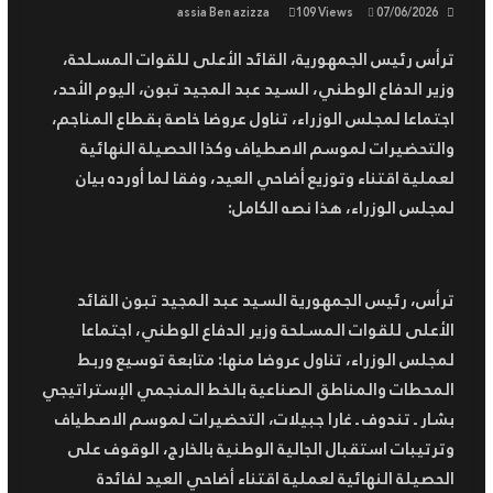
رئيس الجمهورية يعلن عن حداد
assia Ben azizza
109 Views
07/06/2026
وطني لمدة 3 أيام
ترأس رئيس الجمهورية، القائد الأعلى للقوات المسلحة،
رئيس الجمهورية يترأس مراسم
وزير الدفاع الوطني، السيد عبد المجيد تبون، اليوم الأحد،
الاحتفال باليوم الوطني للجيش
الوطني الشعبي
اجتماعا لمجلس الوزراء، تناول عروضا خاصة بقطاع المناجم،
السلطة الوطنية المستقلة لضبط
والتحضيرات لموسم الاصطياف وكذا الحصيلة النهائية
السمعي البصري تسجل إخلالا
لعملية اقتناء وتوزيع أضاحي العيد، وفقا لما أورده بيان
بقواعد التعامل الإنساني مع
لمجلس الوزراء، هذا نصه الكامل:
الأزمات من قبل بعض القنوات
ترأس، رئيس الجمهورية السيد عبد المجيد تبون القائد
الأعلى للقوات المسلحة وزير الدفاع الوطني، اجتماعا
لمجلس الوزراء، تناول عروضا منها: متابعة توسيع وربط
المحطات والمناطق الصناعية بالخط المنجمي الإستراتيجي
بشار ـ تندوف ـ غارا جبيلات، التحضيرات لموسم الاصطياف
وترتيبات استقبال الجالية الوطنية بالخارج، الوقوف على
الحصيلة النهائية لعملية اقتناء أضاحي العيد لفائدة