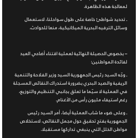
لمعالجة هذه الظاهرة.
ـ تحديد شواطئ خاصة على طول سواحلنا، لاستعمال
وسائل الترفيه البحرية الميكانيكية، منعا للحوادث.
– بخصوص الحصيلة النهائية لعملية اقتناء أضاحي العيد
لفائدة المواطنين:
ـ وجّه السيد رئيس الجمهورية السيد وزير الفلاحة والتنمية
الريفية والصيد البحري بضرورة استدراك النقائص المسجلة
في العملية لا سيّما ما تعلق بجانبي التنظيم والتوزيع،
رغم استيفاء مليون رأس من الأغنام.
ـ وعلى ضوء ما شاب العملية أيضا، أمر السيد رئيس
الجمهورية بفتح تحقيق حول مجمل النقائص، لاستخلاص
مواطن الخلل التي ينبغي تداركها مستقبلا.