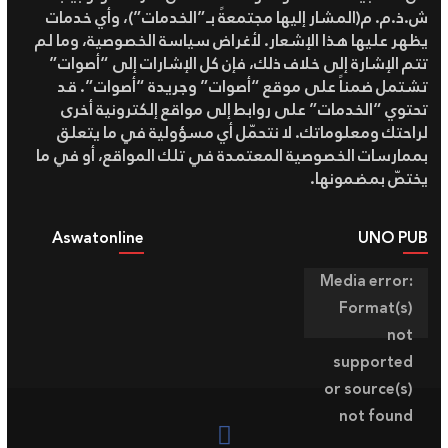
ش.ذ.م. م(المشار إليها مجتمعةً بـ”الخدمات”)، وأي خدمات
يظهر عليها هذا الإشعار. لأغراض سياسة الخصوصية، وما لم
تتم الإشارة إلى خلاف ذلك، فإن كل الإشارات إلى “أصوات”
تشتمل ضمناً على موقع “أصوات” وجريدة “أصوات”. قد
تحتوي “الخدمات” على روابط إلى مواقع إلكترونية أخرى
لراحتك ومعلوماتك. لا نتحمّل أي مسؤولية في ما يتعلق
بممارسات الخصوصية المعتمدة في تلك المواقع، أو في ما
يختصّ بمضمونها.
Aswatonline
UNO PUB
مشغل
Media error:
الفيديو
Format(s)
not
supported
or source(s)
not found