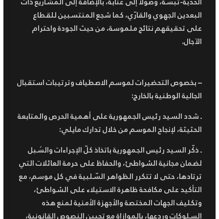
الحدبة-تبسة، وصولا إلى عنابة، بالإضافة إلى المشاريع ذات
البعدين الجهوي والقارّي، كما شجع المنتسبين للقطاع
على تحقيقهم نتائج ملموسة، من حيث الجودة واحترام
الآجال.
– بخصوص التحضيرات لموسم الاصطياف وترتيبات استقبال
الجالية الوطنية بالخارج:
ـ شدد السيد رئيس الجمهورية على أهمية الحرص والمتابعة
الحثيثة، لإنجاح الموسم من خلال تدارك مايلي:
ـ ذكّر السيد رئيس الجمهورية باتخاذ كلّ الإجراءات والسُبل
لضمان مجانية الشواطئ، والحفاظ على حرمة العائلات التي
ترتادها، حتى لا تتكرر الظواهر السّلبية في كل موسم، مع
التأكيد على مكافحة ظاهرة الاستيلاء على الشواطئ،
وتكليف الجهات المختصة والأجهزة الأمنية لمنع هذه
السلوكات وردعها، بالموازاة مع تحيين النصوص القانونية،