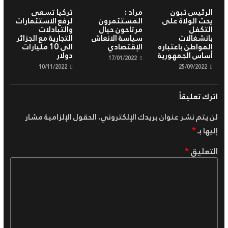
الرئيس تبون
مراد :
تركيا تسعى
يحث الولاة على
المستثمرون
لرفع الاستثمارات
التكفل
مرتاحون حيال
والتبادلات
بانشغالات
سياسة الانعاش
التجارية مع الجزائر
المواطن باعتباره
الإقتصادي
الى 10 مليارات
أساس الجمهورية
دولار
17/01/2022
10/11/2022
25/09/2022
اترك تعليقاً
لن يتم نشر عنوان بريدك الإلكتروني.
الحقول الإلزامية مشار
إليها بـ
*
التعليق
*