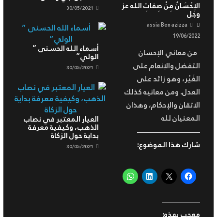
الإِحْسَانُ مِنْ صِفاتِ الله عز
30/05/2021
وجل
assia Ben azizza
19/06/2022
أسماء الله الحسنى ”
من معاني الإحسان
الولي”
التفضل والإنعام على
30/05/2021
الغَيْر، وهو زائد على
العدل. ومن معانيه كذلك
الاتقان والإحكام، وهذان
المعنيان لله
العيار المعتبر في نصاب
الذهب، وكيفية معرفة
بداية حول الزكاة
شارك هذا الموضوع:
30/05/2021
معجب بهذه: