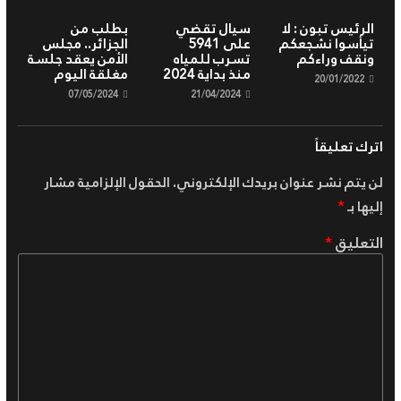
الرئيس تبون : لا
سيال تقضي
بطلب من
تيأسوا نشجعكم
على 5941
الجزائر.. مجلس
ونقف وراءكم
تسرب للمياه
الأمن يعقد جلسة
منذ بداية 2024
مغلقة اليوم
20/01/2022
07/05/2024
21/04/2024
اترك تعليقاً
لن يتم نشر عنوان بريدك الإلكتروني.
الحقول الإلزامية مشار
إليها بـ
*
التعليق
*