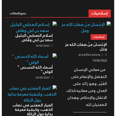
إسلاميات
جميع المقالات
إسلام الصحابي الجليل
إسلاميات
سعد بن ابي وقاص
الإِحْسَانُ مِنْ صِفاتِ الله عز
30/05/2021
وجل
assia Ben azizza
19/06/2022
أسماء الله الحسنى ”
من معاني الإحسان
الولي”
التفضل والإنعام على
30/05/2021
الغَيْر، وهو زائد على
العدل. ومن معانيه كذلك
الاتقان والإحكام، وهذان
المعنيان لله
العيار المعتبر في نصاب
الذهب، وكيفية معرفة
بداية حول الزكاة