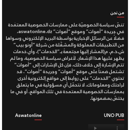
من نحن
تنصّ سياسة الخصوصيّة على ممارسات الخصوصية المعتمَدة
في جريدة “أصوات” وموقع “أصوات” aswatonline.dz،
فضلاً عن الرسائل الإخبارية بواسطة البريد الإلكتروني وسواها
من التطبيقات المملوكة والمشغَّلة من شركة “أونو بيب”
ش.ذ.م. م(المشار إليها مجتمعةً بـ”الخدمات”)، وأي خدمات
يظهر عليها هذا الإشعار. لأغراض سياسة الخصوصية، وما لم
تتم الإشارة إلى خلاف ذلك، فإن كل الإشارات إلى “أصوات”
تشتمل ضمناً على موقع “أصوات” وجريدة “أصوات”. قد
تحتوي “الخدمات” على روابط إلى مواقع إلكترونية أخرى
لراحتك ومعلوماتك. لا نتحمّل أي مسؤولية في ما يتعلق
بممارسات الخصوصية المعتمدة في تلك المواقع، أو في ما
يختصّ بمضمونها.
Aswatonline
UNO PUB