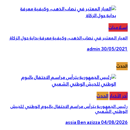
لاميات
يار المعتبر في نصاب الذهب، وكيفية معرفة بداية حول الزكاة
admin
30/05/20
حدث
 الأخبار
الحدث
س الجمهورية يترأس مراسم الاحتفال باليوم الوطني للجيش
وطني الشعبي
assia Ben azizza
04/08/20