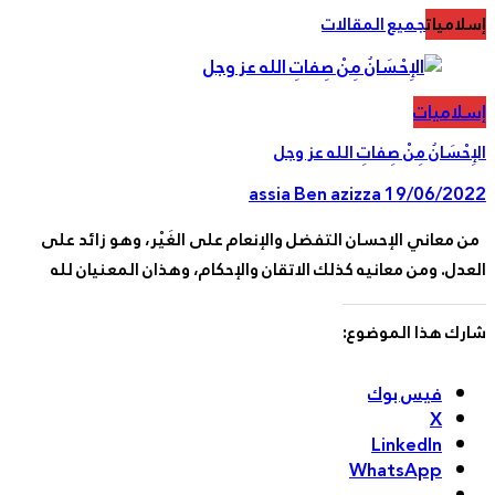
اميات
جميع المقالات
لاميات
ِحْسَانُ مِنْ صِفاتِ الله عز وجل
assia Ben azizza
19/06/20
معاني الإحسان التفضل والإنعام على الغَيْر، وهو زائد على
دل. ومن معانيه كذلك الاتقان والإحكام، وهذان المعنيان لله
رك هذا الموضوع:
فيس بوك
X
LinkedIn
WhatsApp