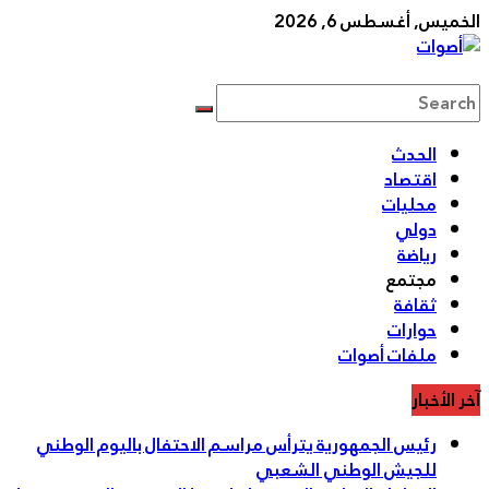
Sk
ميس, أغسطس 6, 2026
conte
وات
قع
الحدث
اري
اقتصاد
محليات
دولي
رياضة
مجتمع
ثقافة
حوارات
ملفات أصوات
 الأخبار
رئيس الجمهورية يترأس مراسم الاحتفال باليوم الوطني
للجيش الوطني الشعبي