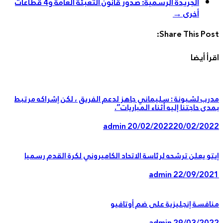
الجريدة الرسمية: صدور قانون التعبئة العامة و4 قطاعات
أخرى
→
Share This Pos
أ أيضا
ب لشبونة : سليماني جاهز لدعم الفريق ، لكن إشراكه مرتبط
ى حاجتنا إليه أثناء المباريات”.
admin
20/02/2022
20/02/20
و يعلن ترشحه لرئاسة الاتحاد الكاميروني لكرة القدم رسميا
admin
22/09/20
فسة إنجليزية على ضم أوتافيو
admin
29/03/20