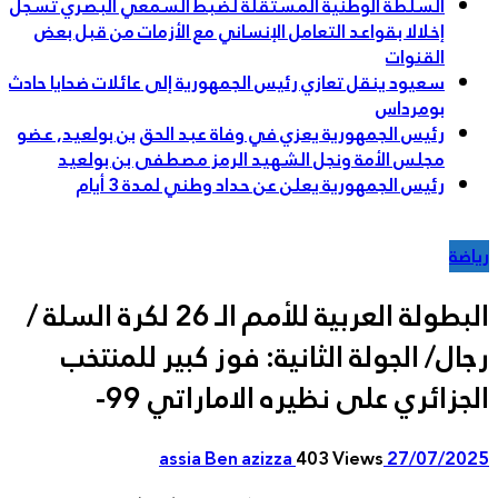
السلطة الوطنية المستقلة لضبط السمعي البصري تسجل
إخلالا بقواعد التعامل الإنساني مع الأزمات من قبل بعض
القنوات
سعيود ينقل تعازي رئيس الجمهورية إلى عائلات ضحايا حادث
بومرداس
رئيس الجمهورية يعزي في وفاة عبد الحق بن بولعيد, عضو
مجلس الأمة ونجل الشهيد الرمز مصطفى بن بولعيد
رئيس الجمهورية يعلن عن حداد وطني لمدة 3 أيام
ضة
البطولة العربية للأمم الـ 26 لكرة السلة /
ال/ الجولة الثانية: فوز كبير للمنتخب
جزائري على نظيره الاماراتي 99-
assia Ben azizza
403 Views
27/07/20