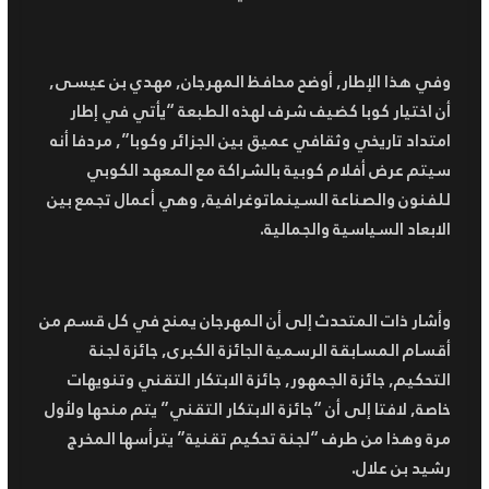
وفي هذا الإطار, أوضح محافظ المهرجان, مهدي بن عيسى,
أن اختيار كوبا كضيف شرف لهذه الطبعة “يأتي في إطار
امتداد تاريخي وثقافي عميق بين الجزائر وكوبا”, مردفا أنه
سيتم عرض أفلام كوبية بالشراكة مع المعهد الكوبي
للفنون والصناعة السينماتوغرافية, وهي أعمال تجمع بين
الابعاد السياسية والجمالية.
وأشار ذات المتحدث إلى أن المهرجان يمنح في كل قسم من
أقسام المسابقة الرسمية الجائزة الكبرى, جائزة لجنة
التحكيم, جائزة الجمهور, جائزة الابتكار التقني وتنويهات
خاصة, لافتا إلى أن “جائزة الابتكار التقني” يتم منحها ولأول
مرة وهذا من طرف “لجنة تحكيم تقنية” يترأسها المخرج
رشيد بن علال.