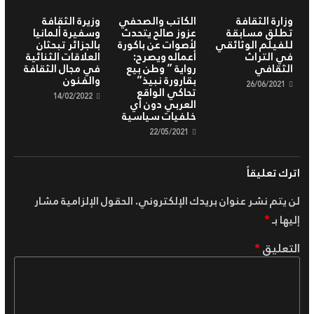
وزارة الثقافة
الكاتب والصحفي
وزيرة الثقافة
تطلق مسابقة
عزوز صالح يتحدث
وسفيرة ألمانيا
للفيلم الوثائقي
لأصوات عن باكورة
بالجزائر تبحثان
في التراث
أعماله ويصرح:
العلاقات الثنائية
الثقافي
رواية ” وطن بيع
في مجال الثقافة
بقارورة نبيذ”
والفنون
26/06/2021
تحاكي الواقع
14/02/2022
العربي دون أي
خلفيات سياسية
22/05/2021
اترك تعليقاً
لن يتم نشر عنوان بريدك الإلكتروني.
الحقول الإلزامية مشار
إليها بـ
*
التعليق
*