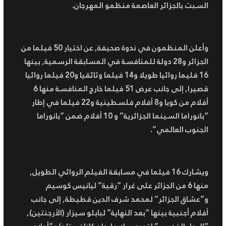
السبت بالجزائر العاصمة منظمو المهرجان.
وأعلن المنظمون في ندوة صحيفة, عن اختيار 50 فيلما من
الجزائر و28 دولة للمنافسة في المسابقة الرسمية, بينها
16 فليما روائيا طويلا و14 فيلما وثائقيا و20 فيلما روائيا
قصيرا, إلى جانب عرض 51 فيلما خارج المنافسة منها 6
أفلام من كوبا و8 أفلام فلسطينية و22 فيلما في إطار
“بانوراما السينما الجزائرية” و 10 أفلام ضمن “بانوراما
الجنوب العالمي”.
ويشارك 16 فيلما في مسابقة الفيلم الروائي الطويل,
منها 6 من الجزائر على غرار “رقية” ليانيس كوسيم
و”عشاق الجزائر” لمحمد شرف الدين قطيطة, إلى جانب
أفلام أجنبية بينها “بعد النهاية” لبابلو سيزار (الأرجنتين),