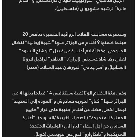
“الرجل الذهبي” لتورديبيك مايدان كازاخستان) و”أحلام
عابرة” لرشيد مشهرواي (فلسطين).
وستعرف مسابقة الأفلام الروائية القصيرة تنافس 20
فيلما ضمنها 9 أفلام من الجزائر منها “نتيجة إيجابية” لنضال
الملوحي, وكذا أفلام أجنبية من قبيل “الوشاح الأسود”
لعلي رضا شاه حسيني (إيران), “التنافر” لراكيل لاروثا
(إسبانيا), و”سر جدتي” لنورهان عبد السلام (مصر).
وفي فئة الأفلام الوثائقية سيتنافس 14 فيلما بينها 4 من
الجزائر منها “أكناو” لحورية حمادوش و”العودة إلى المدينة”
لجمال لكحل, فضلا عن أفلام أجنبية على غرار “هاييو
المغنية المتمردة” (الصحراء الغربية /السويد), “أغنية
السامي من أجل البقاء” ليارا لي (الولايات المتحدة
الأمريكية) و”نانكاوازو” لخورخي فوينتس (كوبا).