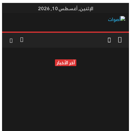
Skip
الإثنين, أغسطس 10, 2026
to
content
أصوات
موقع
إخباري
آخر الأخبار