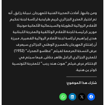
ومن جانبها, أفادت المديرة الفنية للمهرجان, نبيلة رزايق, أنه
تم اختيار المخرج الجزائري كريم طرايدية لرئاسة لجنة تحكيم
الأفلام الروائية الطويلة والسينمائية الألمانية مونيكا
مورير كرئيسة للجنة الأفلام الوثائقية والمخرجة اللبنانية
هدى إبراهيم لرئاسة لجنة الأفلام الروائية القصيرة, مبرزة
أن إفتتاح المهرجان بالمسرح الوطني الجزائري سيعرف
عرض النسخة المرممة لفيلم “غطاسو الصحراء” (1952)
للمخرج الجزائري الراحل طاهر حناش, فيما سيتم في
الإختتام عرض فيلم “صوت هند رجب” للمخرجة التونسية
كوثر بن هنية.
شارك هذا الموضوع: