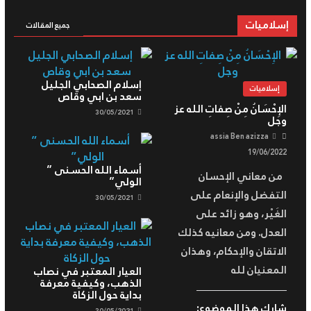
إسلاميات
جميع المقالات
إسلام الصحابي الجليل
إسلاميات
سعد بن ابي وقاص
الإِحْسَانُ مِنْ صِفاتِ الله عز
30/05/2021
وجل
assia Ben azizza
19/06/2022
أسماء الله الحسنى ”
من معاني الإحسان
الولي”
التفضل والإنعام على
30/05/2021
الغَيْر، وهو زائد على
العدل. ومن معانيه كذلك
الاتقان والإحكام، وهذان
المعنيان لله
العيار المعتبر في نصاب
الذهب، وكيفية معرفة
بداية حول الزكاة
شارك هذا الموضوع: