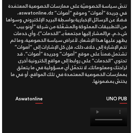
تنصّ سياسة الخصوصيّة على ممارسات الخصوصية المعتمَدة
في جريدة “أصوات” وموقع “أصوات” aswatonline.dz،
فضلاً عن الرسائل الإخبارية بواسطة البريد الإلكتروني وسواها
من التطبيقات المملوكة والمشغَّلة من شركة “أونو بيب”
ش.ذ.م. م(المشار إليها مجتمعةً بـ”الخدمات”)، وأي خدمات
يظهر عليها هذا الإشعار. لأغراض سياسة الخصوصية، وما لم
تتم الإشارة إلى خلاف ذلك، فإن كل الإشارات إلى “أصوات”
تشتمل ضمناً على موقع “أصوات” وجريدة “أصوات”. قد
تحتوي “الخدمات” على روابط إلى مواقع إلكترونية أخرى
لراحتك ومعلوماتك. لا نتحمّل أي مسؤولية في ما يتعلق
بممارسات الخصوصية المعتمدة في تلك المواقع، أو في ما
يختصّ بمضمونها.
Aswatonline
UNO PUB