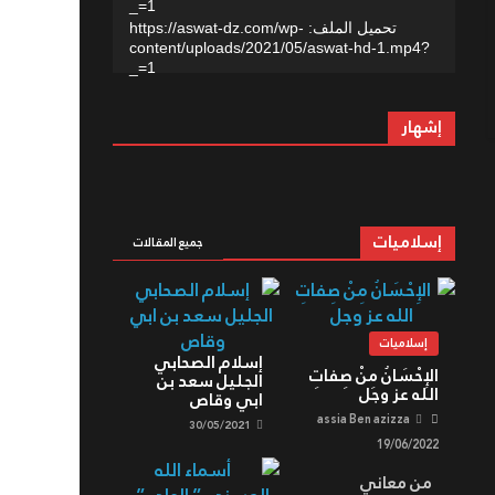
_=1
تحميل الملف: https://aswat-dz.com/wp-
content/uploads/2021/05/aswat-hd-1.mp4?
_=1
إشهار
إسلاميات
جميع المقالات
إسلاميات
إسلام الصحابي
الإِحْسَانُ مِنْ صِفاتِ
الجليل سعد بن
الله عز وجل
ابي وقاص
assia Ben azizza
30/05/2021
19/06/2022
من معاني