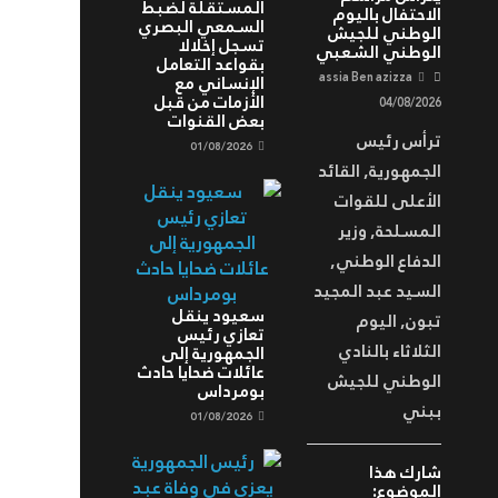
المستقلة لضبط
الاحتفال باليوم
السمعي البصري
الوطني للجيش
تسجل إخلالا
الوطني الشعبي
بقواعد التعامل
assia Ben azizza
الإنساني مع
الأزمات من قبل
04/08/2026
بعض القنوات
ترأس رئيس
01/08/2026
الجمهورية, القائد
الأعلى للقوات
المسلحة, وزير
الدفاع الوطني,
السيد عبد المجيد
سعيود ينقل
تبون, اليوم
تعازي رئيس
الثلاثاء بالنادي
الجمهورية إلى
عائلات ضحايا حادث
الوطني للجيش
بومرداس
ببني
01/08/2026
شارك هذا
الموضوع: