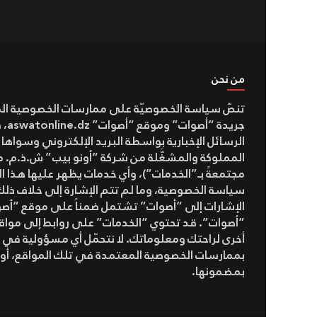
من نحن
تنصّ سياسة الخصوصيّة على ممارسات الخصوصية ال
جريدة “أ
الرسائل الإخبارية بواسطة البريد الإلكتروني وسواها
المملوكة والمشغَّلة من شركة “أونو بيب” ش.ذ.م. م(
مجتمعةً بـ”الخدمات”)، وأي خدمات يظهر عليها هذا ال
سياسة الخصوصية، وما لم تتم الإشارة إلى خلاف ذلك
الإشارات إلى “أصوات” تشتمل ضمناً على موقع “أص
“أصوات”. قد تحتوي “الخدمات” على روابط إلى مواقع
أخرى لراحتك ومعلوماتك. لا نتحمّل أي مسؤولية في 
بممارسات الخصوصية المعتمدة في تلك المواقع، أو 
بمضمونها.