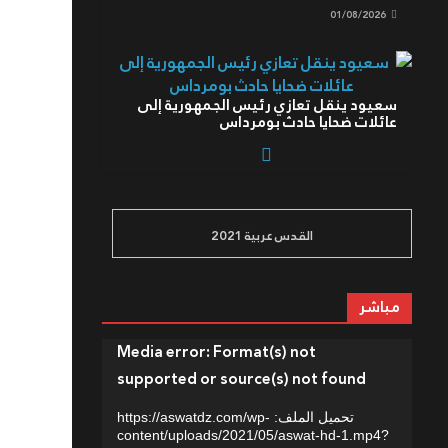
01/08/2026
سعيود ينقل تعازي رئيس الجمهورية إلى
عائلات ضحايا حادث بومرداس
01/08/2026
القدس عربية 2021
رئيس الجمهورية يعزي في وفاة عبد الحق بن
بولعيد, عضو مجلس الأمة ونجل الشهيد
الرمز مصطفى بن بولعيد
مباشر
01/08/2026
مشغل
Media error: Format(s) not
الفيديو
supported or source(s) not found
رئيس الجمهورية يترأس مراسم الاحتفال
باليوم الوطني للجيش الوطني الشعبي
تحميل الملف: https://aswatdz.com/wp-
content/uploads/2021/05/aswat-hd-1.mp4?
04/08/2026