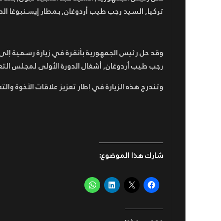
رئيس الجمهورية يعلن عن حداد
تركيا, السيد رجب طيب أردوغان, بمطار إيسنبوغا الد
وطني لمدة 3 أيام
رئيس الجمهورية يترأس مراسم
الاحتفال باليوم الوطني للجيش
الوطني الشعبي
وقد حل رئيس الجمهورية بأنقرة في زيارة رسمية إلى
رجب طيب أردوغان, أشغال الدورة الأولى لمجلس التع
وتندرج هذه الزيارة في إطار تعزيز علاقات الأخوة وال
شارك هذا الموضوع: