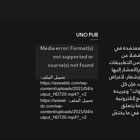
UNO PUB
مشغل
معتمَدة في
Media error: Format(s)
الفيديو
صوات” وموقع “أصوات” aswatonline.dz، فضلاً عن
not supported or
 من التطبيقات
source(s) not found
المشار إليها
إشعار. لأغراض
تحميل الملف:
، فإن كل
https://aswatdz.com/wp-
content/uploads/2021/04/o
وات” وجريدة
utput_HD720.mp4?_=2
 إلكترونية
تحميل الملف: https://aswat-
ما يتعلق
dz.com/wp-
في ما يختصّ
content/uploads/2021/04/o
utput_HD720.mp4?_=2