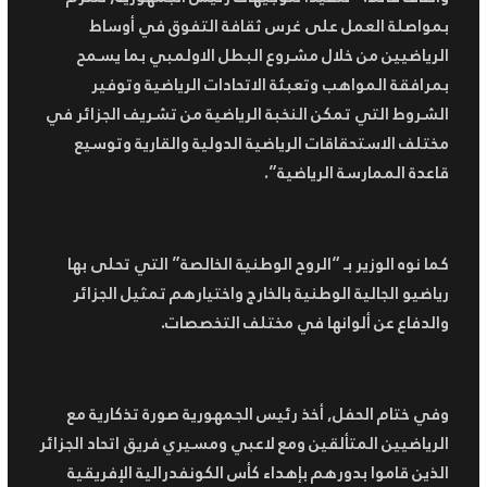
بمواصلة العمل على غرس ثقافة التفوق في أوساط
الرياضيين من خلال مشروع البطل الاولمبي بما يسمح
بمرافقة المواهب وتعبئة الاتحادات الرياضية وتوفير
الشروط التي تمكن النخبة الرياضية من تشريف الجزائر في
مختلف الاستحقاقات الرياضية الدولية والقارية وتوسيع
قاعدة الممارسة الرياضية”.
كما نوه الوزير بـ “الروح الوطنية الخالصة” التي تحلى بها
رياضيو الجالية الوطنية بالخارج واختيارهم تمثيل الجزائر
والدفاع عن ألوانها في مختلف التخصصات.
وفي ختام الحفل, أخذ رئيس الجمهورية صورة تذكارية مع
الرياضيين المتألقين ومع لاعبي ومسيري فريق اتحاد الجزائر
الذين قاموا بدورهم بإهداء كأس الكونفدرالية الإفريقية