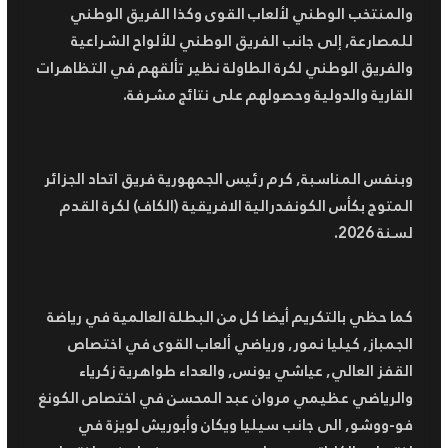
والمنتخب الوطني لألعاب القوى وكذا الفريق الوطني
للمصارعة, إلى جانب الفريق الوطني للألواح الشراعية
والفريق الوطني لكرة الطاولة نظير تألقهم في التظاهرات
القارية والدولية وحصولهم على نتائج مشرفة.
وبنفس المناسبة, كرم رئيس الجمهورية فريق اتحاد الجزائر
المتوج بكأس الكونفدرالية الافريقية (الكاف) لكرة القدم
لسنة 2026.
كما حظي بالتكريم أيضا كل من البطلة العالمية في رياضة
الجمباز, كيليا نمور, ورياضي ألعاب القوى في اختصاص
القفز العالي, عياشي يونس, والعداء طواهرية زكرياء
والرياضي عظيمي مروان عبد المحسن في اختصاص الكونغ
فو-ووشو, الى جانب سيليا ويكان وأبوريش لويزة في