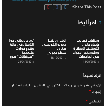
Share This Post:
اقرأ أيضا
سناباب تطالب
الكناري يقيل
تمرين بياني حول
بإيجاد حلول
مدربه الفرنسي
التدخل في حالة
لتوظيف الدكاترة
هنري
وقوع كوارث
وماجستير الأجراء
سطومبولي
طبيعية
في الجامعات
“فيضانات” صور
26/10/2021
23/04/2022
12/08/2023
اترك تعليقاً
لن يتم نشر عنوان بريدك الإلكتروني.
الحقول الإلزامية مشار
إليها بـ
*
التعليق
*