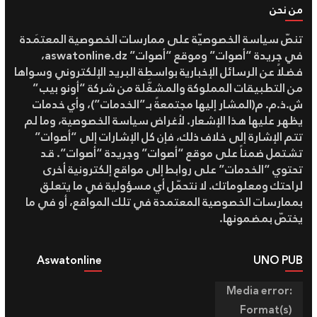
من نحن
تنصّ سياسة الخصوصيّة على ممارسات الخصوصية المعتمَدة
في جريدة “أصوات” وموقع “أصوات” aswatonline.dz،
فضلاً عن الرسائل الإخبارية بواسطة البريد الإلكتروني وسواها
من التطبيقات المملوكة والمشغَّلة من شركة “أونو بيب”
ش.ذ.م. م(المشار إليها مجتمعةً بـ”الخدمات”)، وأي خدمات
يظهر عليها هذا الإشعار. لأغراض سياسة الخصوصية، وما لم
تتم الإشارة إلى خلاف ذلك، فإن كل الإشارات إلى “أصوات”
تشتمل ضمناً على موقع “أصوات” وجريدة “أصوات”. قد
تحتوي “الخدمات” على روابط إلى مواقع إلكترونية أخرى
لراحتك ومعلوماتك. لا نتحمّل أي مسؤولية في ما يتعلق
بممارسات الخصوصية المعتمدة في تلك المواقع، أو في ما
يختصّ بمضمونها.
Aswatonline
UNO PUB
مشغل
Media error:
الفيديو
Format(s)