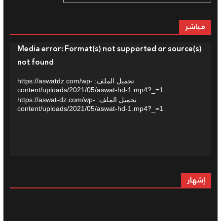
مباشر
السلطة الوطنية المستقلة لضبط السمعي البصري
تسجل إخلالا بقواعد التعامل الإنساني مع الأزمات من قبل
بعض القنوات
مشغل
Media error: Format(s) not supported or source(s)
01/08/2026
الفيديو
not found
تحميل الملف: https://aswatdz.com/wp-
content/uploads/2021/05/aswat-hd-1.mp4?_=1
تحميل الملف: https://aswat-dz.com/wp-
content/uploads/2021/05/aswat-hd-1.mp4?_=1
إشهار