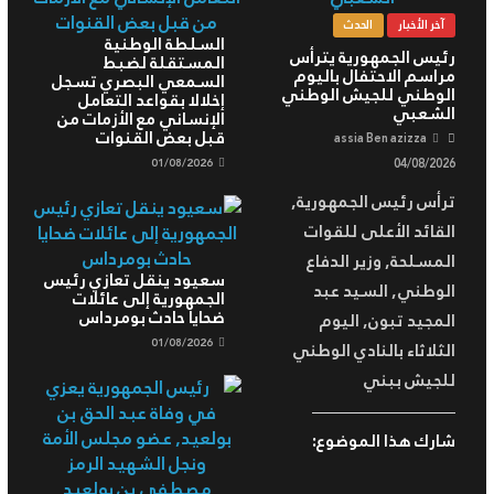
آخر الأخبار
الحدث
السلطة الوطنية
رئيس الجمهورية يترأس
المستقلة لضبط
مراسم الاحتفال باليوم
السمعي البصري تسجل
الوطني للجيش الوطني
إخلالا بقواعد التعامل
الشعبي
الإنساني مع الأزمات من
قبل بعض القنوات
assia Ben azizza
01/08/2026
04/08/2026
ترأس رئيس الجمهورية,
القائد الأعلى للقوات
المسلحة, وزير الدفاع
سعيود ينقل تعازي رئيس
الوطني, السيد عبد
الجمهورية إلى عائلات
ضحايا حادث بومرداس
المجيد تبون, اليوم
01/08/2026
الثلاثاء بالنادي الوطني
للجيش ببني
شارك هذا الموضوع: