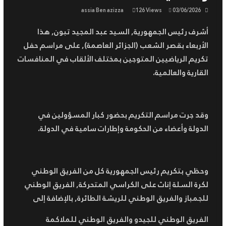
الاحتفال باليوم الوطني للجيش
assia Ben azizza
126 Views
03/06/2026
الوطني الشعبي
أشرف رئيس الجمهورية, السيد عبد المجيد تبون, هذا
السلطة الوطنية المستقلة لضبط
السمعي البصري تسجل إخلالا
الأربعاء بقصر الشعب (الجزائر العاصمة), على مراسم حفل
بقواعد التعامل الإنساني مع
تكريم الرياضيين المتوجين بمختلف الألقاب في المنافسات
الأزمات من قبل بعض القنوات
القارية والعالمية.
وقد جرت مراسم التكريم بحضور كبار المسؤولين في
الدولة وأعضاء من الحكومة وإطارات سامية في الدولة.
وحظي بتكريم رئيس الجمهورية كل من الفريق الوطني
لكرة السلة إناث على الكراسي المتحركة, الفريق الوطني
للجمباز والفريق الوطني للريشة الطائرة, بالإضافة إلى
الفريق الوطني للجيدو والفريق الوطني للملاكمة