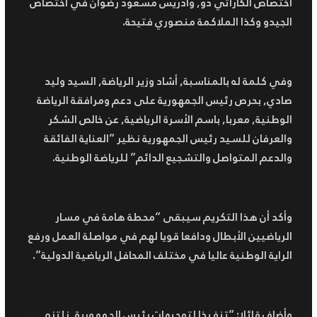
اختصاص الكاراتي دو, وادريس مسعود رضوان في اختصاص
الجيدو وكذا الملاكمة منصوري فتيحة.
وفي كلمة له بالمناسبة, أشاد وزير الرياضة, السيد وليد
صادي, بحرص رئيس الجمهورية على دعم ومرافقة الرياضة
الوطنية, معربا, باسم الأسرة الرياضية, عن خالص الشكر
والعرفان للسيد رئيس الجمهورية نظير “العناية الفائقة
والدعم المتواصل والتشجيع الدائم” للرياضة الوطنية.
وأكد أن هذا التكريم سيبقى “محطة هامة في مسار
الرياضيين الأبطال ودافعا قويا لهم في مواصلة العمل ورفع
الراية الوطنية عاليا في مختلف المحافل الرياضية الدولية”.
وأضاف قائلا: “تنفيذا لتوجيهات رئيس الجمهورية, نلتزم